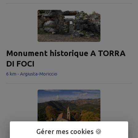
Monument historique A TORRA
DI FOCI
6 km - Argiusta-Moriccio
Gérer mes cookies 🍪