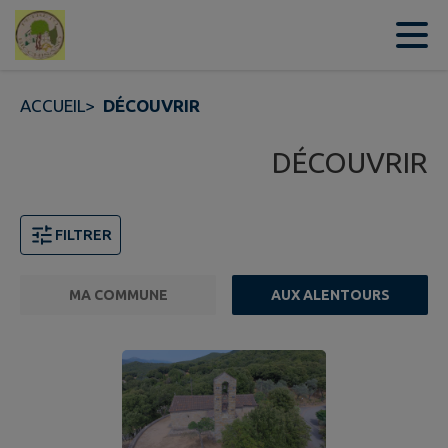
Contenu
Menu
Recherche
Pied de page
ACCUEIL
>
DÉCOUVRIR
DÉCOUVRIR
FILTRER
MA COMMUNE
AUX ALENTOURS
FILTRE ACTIF
Page 1. 10 points d'intérêts sur 29 affichés sur cette pa