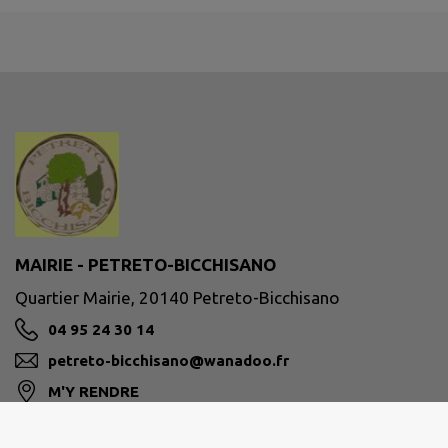
MAIRIE - PETRETO-BICCHISANO
Quartier Mairie, 20140 Petreto-Bicchisano
04 95 24 30 14
petreto-bicchisano@wanadoo.fr
M'Y RENDRE
www.petreto-bicchisano.corsica