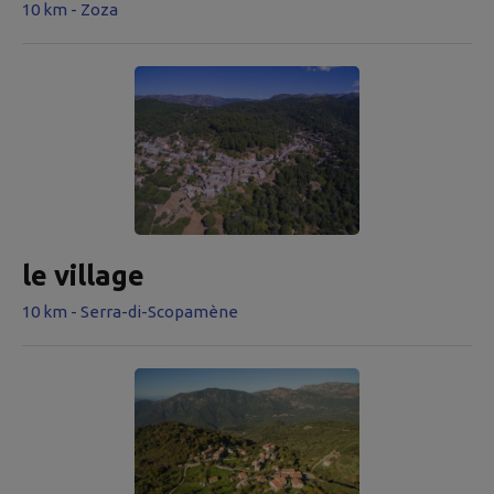
10 km - Zoza
le village
10 km - Serra-di-Scopamène