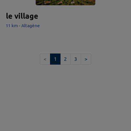
le village
11 km - Altagène
<
1
2
3
>