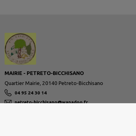
MAIRIE - PETRETO-BICCHISANO
Quartier Mairie, 20140 Petreto-Bicchisano
04 95 24 30 14
petreto-bicchisano@wanadoo.fr
M'Y RENDRE
www.petreto-bicchisano.corsica