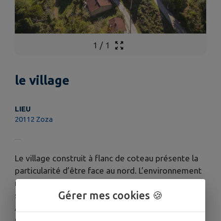
1
/
1
le village
LIEU
20112 Zoza
Le village construit à flanc de coteau présente la
particularité d’être face au nord. L’environnement
montagneux, bien que modeste réduit
Gérer mes cookies 🍪
sensiblement en hiver l’ensoleillement du village.
Au sud-ouest de la commune, un piton de 455
mètres nommé Punta Di Casteddu doit son nom à