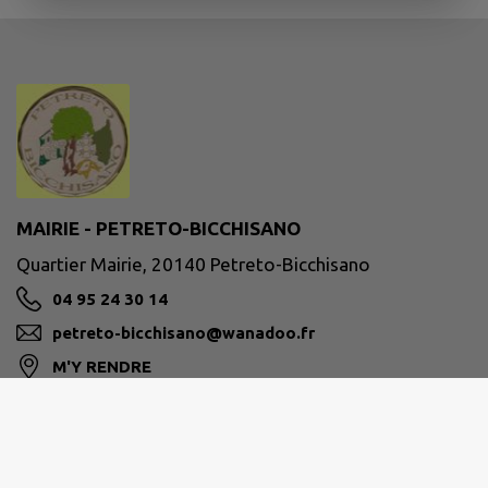
MAIRIE - PETRETO-BICCHISANO
Quartier Mairie, 20140 Petreto-Bicchisano
04 95 24 30 14
petreto-bicchisano@wanadoo.fr
M'Y RENDRE
www.petreto-bicchisano.corsica
Site réalisé par
IntraMuros SAS
|
Mentions légales