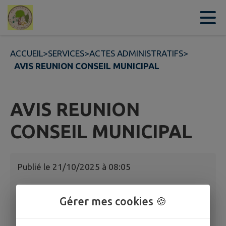
Contenu
Menu
Recherche
Pied de page
ACCUEIL
>
SERVICES
>
ACTES ADMINISTRATIFS
>
AVIS REUNION CONSEIL MUNICIPAL
AVIS REUNION
CONSEIL MUNICIPAL
Publié le
21/10/2025 à 08:05
AVIS REUNION CONSEIL MUNICIPAL 25
Gérer mes cookies 🍪
OCTOBRE 2025H