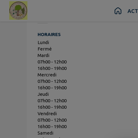
Leonetti 
Contenu
Menu
Recherche
Pied de page
ACT
HORAIRES
Lundi
Fermé
Mardi
07h00 - 12h00
16h00 - 19h00
Mercredi
07h00 - 12h00
16h00 - 19h00
Jeudi
07h00 - 12h00
16h00 - 19h00
Vendredi
07h00 - 12h00
16h00 - 19h00
Samedi