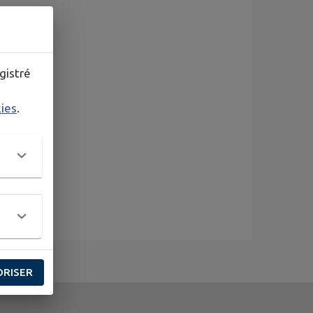
gistré
kies
.
ORISER