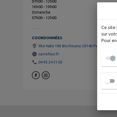
07h00 - 12h00
16h00 - 19h00
Dimanche
07h00 - 12h00
Ce site 
sur votr
COORDONNÉES
Pour en
Rte Nale 196 Bicchisano 20140 Petreto-Bic
carrefour.fr
04 95 24 31 03