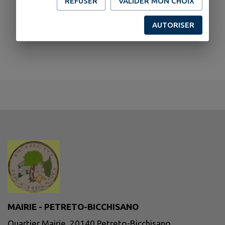
REFUSER
VALIDER MON CHOIX
AUTORISER
MAIRIE - PETRETO-BICCHISANO
Quartier Mairie, 20140 Petreto-Bicchisano