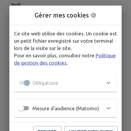
Jeudi
06h30 - 19h00
Gérer mes cookies 🍪
Vendredi
06h30 - 19h00
Samedi
Ce site web utilise des cookies. Un cookie est
06h30 - 19h00
un petit fichier enregistré sur votre terminal
Dimanche
06h30 - 19h00
lors de la visite sur le site.
Pour en savoir plus, consultez notre
Politique
de gestion des cookies
.
COORDONNÉES
Bicchisano 20140 Petreto-Bicchisano
Obligatoire
laforge-restaurant.business.site
04 95 24 33 43
Mesure d'audience (Matomo)