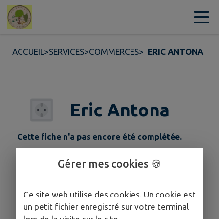
Contenu
Menu
Recherche
Pied de page
ACCUEIL
>
SERVICES
>
COMMERCES
>
ERIC ANTONA
Eric Antona
Cette fiche n'a pas encore été complétée.
Gérer mes cookies 🍪
COORDONNÉES
Penta 20140 Petreto-Bicchisano
Ce site web utilise des cookies. Un cookie est
06 15 54 12 80
un petit fichier enregistré sur votre terminal
lors de la visite sur le site.