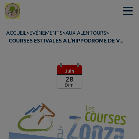
Contenu
Menu
Recherche
Pied de page
ACCUEIL
>
ÉVÉNEMENTS
>
AUX ALENTOURS
>
COURSES ESTIVALES A L'HIPPODROME DE V...
Juin
28
Dim.