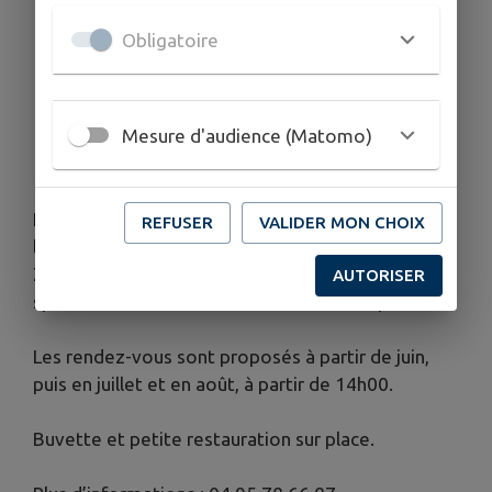
12/07/2026 : À 14h00
Obligatoire
26/07/2026 : À 14h00
09/08/2026 : À 14h00
Mesure d'audience (Matomo)
23/08/2026 : À 14h00
Petits et grands, passionnés ou simples amateurs,
REFUSER
VALIDER MON CHOIX
les courses hippiques de l’hippodrome de Viseo à
Zonza rassemblent chaque année de nombreux
AUTORISER
spectateurs dans un cadre naturel d’exception.
Les rendez-vous sont proposés à partir de juin,
puis en juillet et en août, à partir de 14h00.
Buvette et petite restauration sur place.