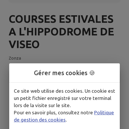
COURSES ESTIVALES
A L'HIPPODROME DE
VISEO
Zonza
Gérer mes cookies 🍪
INFORMATIONS PRATIQUES
LIEU
Ce site web utilise des cookies. Un cookie est
Hippodrome de Viséo, 20124 ZONZA
un petit fichier enregistré sur votre terminal
lors de la visite sur le site.
TOUTES LES DATES
Le dim. 9 août
Pour en savoir plus, consultez notre
Politique
Le dim. 23 août
de gestion des cookies
.
HORAIRES